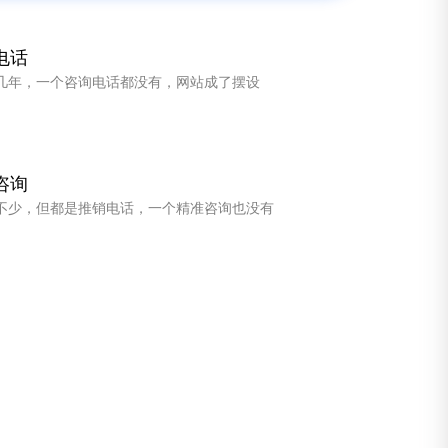
网站搜不到
做了网站，没有收录，各大搜索引擎都找不到
常年没电话
网站做了几年，一个咨询电话都没有，网站成了摆设
来电尽咨询
电话倒是不少，但都是推销电话，一个精准咨询也没有